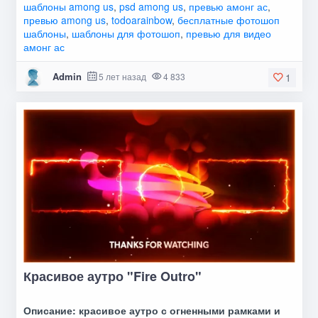
шаблоны among us
,
psd among us
,
превью амонг ас
,
превью among us
,
todoarainbow
,
бесплатные фотошоп
шаблоны
,
шаблоны для фотошоп
,
превью для видео
амонг ас
Admin
5 лет назад
4 833
1
Красивое аутро "Fire Outro"
Описание: красивое аутро с огненными рамками и