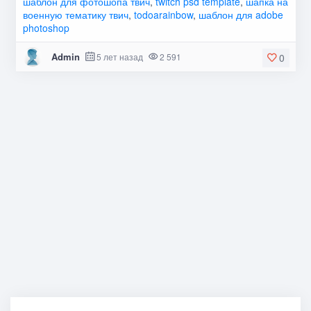
шаблон для фотошопа твич
,
twitch psd template
,
шапка на
военную тематику твич
,
todoarainbow
,
шаблон для adobe
photoshop
Admin
5 лет назад
2 591
0