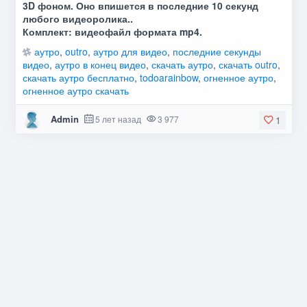
3D фоном. Оно впишется в последние 10 секунд
любого видеоролика..
Комплект: видеофайл формата mp4.
аутро
,
outro
,
аутро для видео
,
последние секунды
видео
,
аутро в конец видео
,
скачать аутро
,
скачать outro
,
скачать аутро бесплатно
,
todoarainbow
,
огненное аутро
,
огненное аутро скачать
Admin
5 лет назад
3 977
1