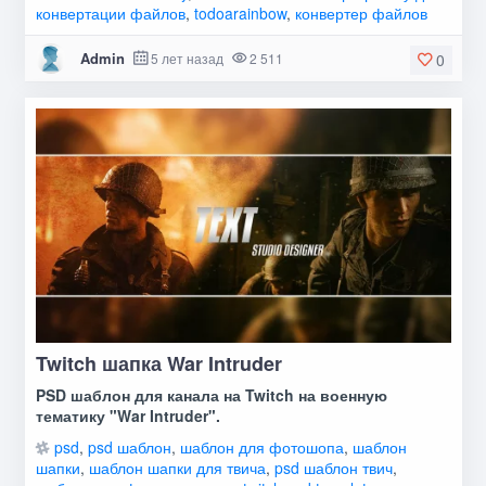
конвертации файлов
,
todoarainbow
,
конвертер файлов
Admin
5 лет назад
2 511
0
Twitch шапка War Intruder
PSD шаблон для канала на Twitch на военную
тематику "War Intruder".
psd
,
psd шаблон
,
шаблон для фотошопа
,
шаблон
шапки
,
шаблон шапки для твича
,
psd шаблон твич
,