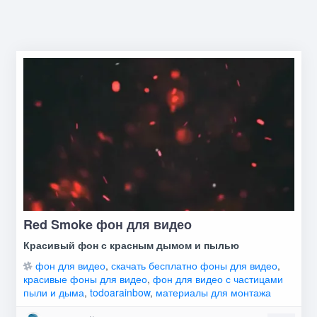
Red Smoke фон для видео
Красивый фон с красным дымом и пылью
фон для видео
,
скачать бесплатно фоны для видео
,
красивые фоны для видео
,
фон для видео с частицами
пыли и дыма
,
todoarainbow
,
материалы для монтажа