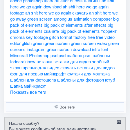
adobe photoshop шаблон
after effects плагины
ah shit
here we go again download
ah shit here we go again
footage
ah shit here we go again скачать
ah shit here we
go away green screen
among us
animation composer
big
pack of elements
big pack of elements after effects
big
pack of elements скачать
big pack of elements торрент
chroma key
footage glitch
format factory
free
free video
editor
glitch
green
green screen
green screen video
green
screens
instagram green screen download
intro font
Minecraft
Photoshop
psd
psd шаблон
psd шаблоны
todoarainbow
вставка
вставки для видео
зелёный
экран
превью для видео
скачать вставки для видео
фон для превью майнкрафт
футажи для монтажа
шаблон для фотошопа
шаблоны для фотошоп
ютуб
шапка майнкрафт
Показать все теги
Все теги
Нашли ошибку?
Вы можете сообщить об этом администрации.