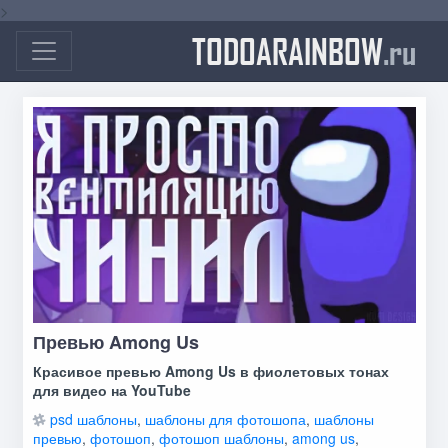
>
TODOARAINBOW
.ru
Превью Among Us
Красивое превью Among Us в фиолетовых тонах
для видео на YouTube
psd шаблоны
,
шаблоны для фотошопа
,
шаблоны
превью
,
фотошоп
,
фотошоп шаблоны
,
among us
,