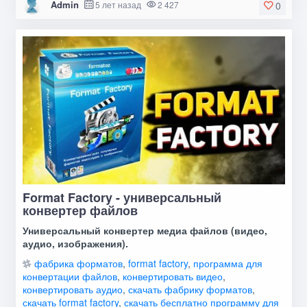
Admin
5 лет назад
2 427
0
Format Factory - универсальный
конвертер файлов
Универсальный конвертер медиа файлов (видео,
аудио, изображения).
фабрика форматов
,
format factory
,
программа для
конвертации файлов
,
конвертировать видео
,
конвертировать аудио
,
скачать фабрику форматов
,
скачать format factory
,
скачать бесплатно программу для