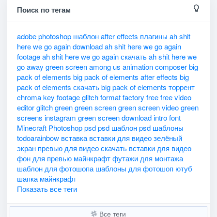
Поиск по тегам
adobe photoshop шаблон
after effects плагины
ah shit
here we go again download
ah shit here we go again
footage
ah shit here we go again скачать
ah shit here we
go away green screen
among us
animation composer
big
pack of elements
big pack of elements after effects
big
pack of elements скачать
big pack of elements торрент
chroma key
footage glitch
format factory
free
free video
editor
glitch
green
green screen
green screen video
green
screens
instagram green screen download
intro font
Minecraft
Photoshop
psd
psd шаблон
psd шаблоны
todoarainbow
вставка
вставки для видео
зелёный
экран
превью для видео
скачать вставки для видео
фон для превью майнкрафт
футажи для монтажа
шаблон для фотошопа
шаблоны для фотошоп
ютуб
шапка майнкрафт
Показать все теги
Все теги