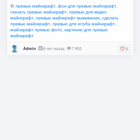
превью майнкрафт
,
фон для превью майнкрафт
,
скачать превью майнкрафт
,
превью для видео
майнкрафт
,
превью майнкрафт выживание
,
сделать
превью майнкрафт
,
превью для ютуба майнкрафт
,
майнкрафт превью фото
,
картинки для превью
майнкрафт
Admin
6 лет назад
7 952
1