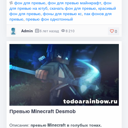
фон для превью
,
фон для превью майнкрафт
,
фон
для превью на ютуб
,
скачать фон для превью
,
красивый
фон для превью
,
фоны для превью кс
,
пак фонов для
превью
,
превью фон однотонный
Admin
6 лет назад
8 210
0
Превью Minecraft Desmob
Описание:
превью Minecraft в голубых тонах.