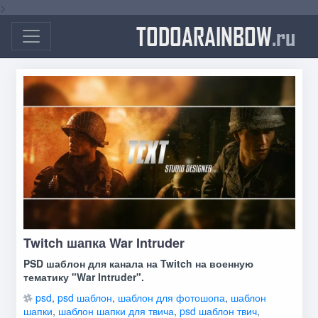
>
TODOARAINBOW
.ru
Twitch шапка War Intruder
PSD шаблон для канала на Twitch на военную
тематику "War Intruder".
psd
,
psd шаблон
,
шаблон для фотошопа
,
шаблон
шапки
,
шаблон шапки для твича
,
psd шаблон твич
,