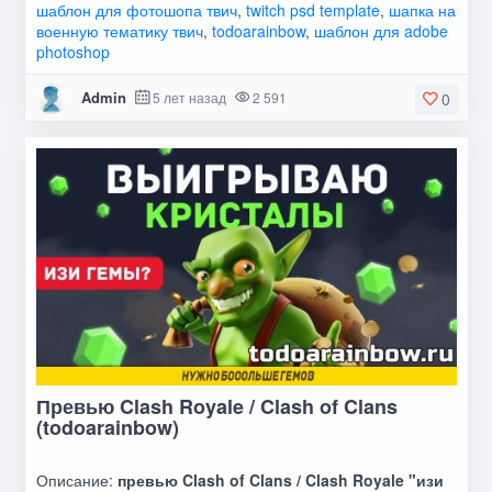
шаблон для фотошопа твич
,
twitch psd template
,
шапка на
военную тематику твич
,
todoarainbow
,
шаблон для adobe
photoshop
Admin
5 лет назад
2 591
0
Превью Clash Royale / Clash of Clans
(todoarainbow)
Описание:
превью Clash of Clans / Clash Royale "изи