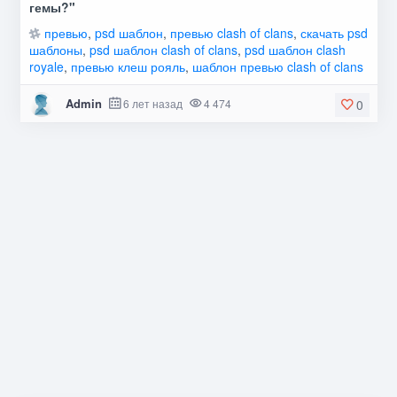
гемы?"
превью
,
psd шаблон
,
превью clash of clans
,
скачать psd
шаблоны
,
psd шаблон clash of clans
,
psd шаблон clash
royale
,
превью клеш рояль
,
шаблон превью clash of clans
Admin
6 лет назад
4 474
0