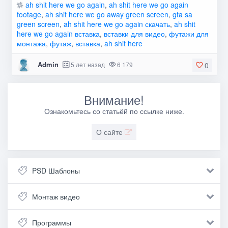
ah shit here we go again
,
ah shit here we go again
footage
,
ah shit here we go away green screen
,
gta sa
green screen
,
ah shit here we go again скачать
,
ah shit
here we go again вставка
,
вставки для видео
,
футажи для
монтажа
,
футаж
,
вставка
,
ah shit here
Admin
5 лет назад
6 179
0
Внимание!
Ознакомьтесь со статьёй по ссылке ниже.
О сайте
PSD Шаблоны
Монтаж видео
Программы