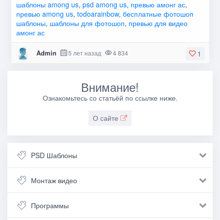
шаблоны among us
,
psd among us
,
превью амонг ас
,
превью among us
,
todoarainbow
,
бесплатные фотошоп
шаблоны
,
шаблоны для фотошоп
,
превью для видео
амонг ас
Admin
5 лет назад
4 834
1
Внимание!
Ознакомьтесь со статьёй по ссылке ниже.
О сайте
PSD Шаблоны
Монтаж видео
Программы