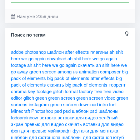
Нам уже 2359 дней
Поиск по тегам
adobe photoshop шаблон
after effects плагины
ah shit
here we go again download
ah shit here we go again
footage
ah shit here we go again скачать
ah shit here we
go away green screen
among us
animation composer
big
pack of elements
big pack of elements after effects
big
pack of elements скачать
big pack of elements торрент
chroma key
footage glitch
format factory
free
free video
editor
glitch
green
green screen
green screen video
green
screens
instagram green screen download
intro font
Minecraft
Photoshop
psd
psd шаблон
psd шаблоны
todoarainbow
вставка
вставки для видео
зелёный
экран
превью для видео
скачать вставки для видео
фон для превью майнкрафт
футажи для монтажа
шаблон для фотошопа
шаблоны для фотошоп
ютуб