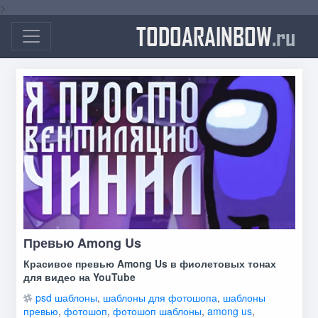
>
TODOARAINBOW
.ru
Превью Among Us
Красивое превью Among Us в фиолетовых тонах
для видео на YouTube
psd шаблоны
,
шаблоны для фотошопа
,
шаблоны
превью
,
фотошоп
,
фотошоп шаблоны
,
among us
,