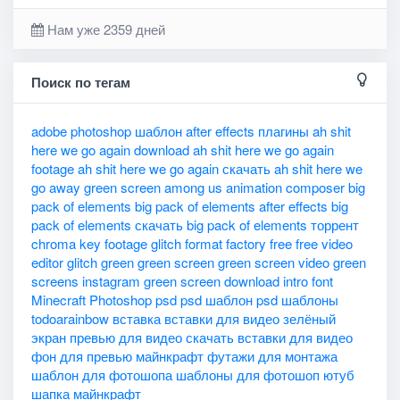
Нам уже 2359 дней
Поиск по тегам
adobe photoshop шаблон
after effects плагины
ah shit
here we go again download
ah shit here we go again
footage
ah shit here we go again скачать
ah shit here we
go away green screen
among us
animation composer
big
pack of elements
big pack of elements after effects
big
pack of elements скачать
big pack of elements торрент
chroma key
footage glitch
format factory
free
free video
editor
glitch
green
green screen
green screen video
green
screens
instagram green screen download
intro font
Minecraft
Photoshop
psd
psd шаблон
psd шаблоны
todoarainbow
вставка
вставки для видео
зелёный
экран
превью для видео
скачать вставки для видео
фон для превью майнкрафт
футажи для монтажа
шаблон для фотошопа
шаблоны для фотошоп
ютуб
шапка майнкрафт