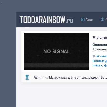
>
TODOARAINBOW
.ru
Блог
О
Вставк
Описани
Комплек
вставк
вставки 
помех
,
ф
Admin
Материалы для монтажа видео
/
Вст