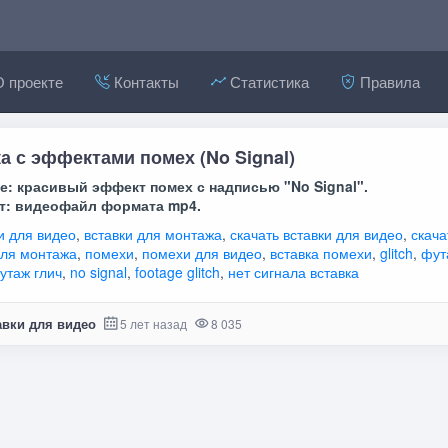
 проекте
Контакты
Статистика
Правила
а с эффектами помех (No Signal)
е: красивый эффект помех с надписью "No Signal".
т: видеофайл формата mp4.
и для видео
,
вставки для монтажа
,
скачать вставки для видео
,
скача
для монтажа
,
помехи
,
помехи для видео
,
вставка помехи
,
glitch
,
фут
утаж глич
,
no signal
,
footage glitch
,
нет сигнала вставка
авки для видео
5 лет назад
8 035