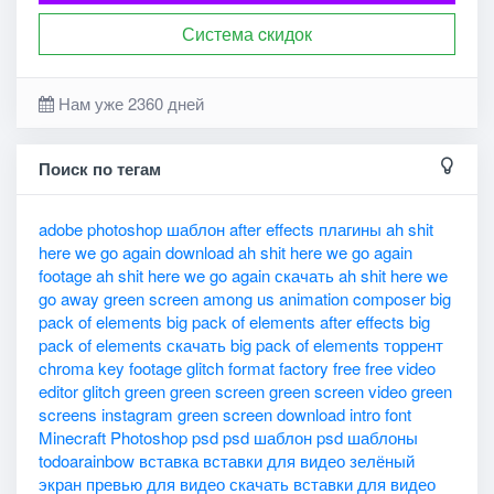
Система cкидок
Нам уже 2360 дней
Поиск по тегам
adobe photoshop шаблон
after effects плагины
ah shit
here we go again download
ah shit here we go again
footage
ah shit here we go again скачать
ah shit here we
go away green screen
among us
animation composer
big
pack of elements
big pack of elements after effects
big
pack of elements скачать
big pack of elements торрент
chroma key
footage glitch
format factory
free
free video
editor
glitch
green
green screen
green screen video
green
screens
instagram green screen download
intro font
Minecraft
Photoshop
psd
psd шаблон
psd шаблоны
todoarainbow
вставка
вставки для видео
зелёный
экран
превью для видео
скачать вставки для видео